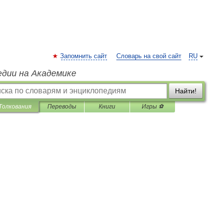
Запомнить сайт
Словарь на свой сайт
RU
едии на Академике
Найти!
Толкования
Переводы
Книги
Игры ⚽