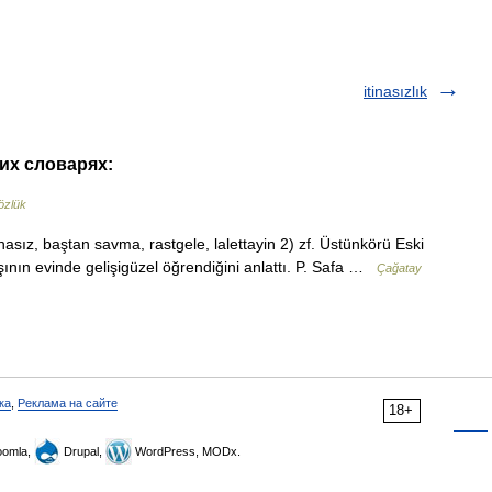
itinasızlık
гих словарях:
özlük
inasız, baştan savma, rastgele, lalettayin 2) zf. Üstünkörü Eski
aşının evinde gelişigüzel öğrendiğini anlattı. P. Safa …
Çağatay
ка
,
Реклама на сайте
18+
omla,
Drupal,
WordPress, MODx.