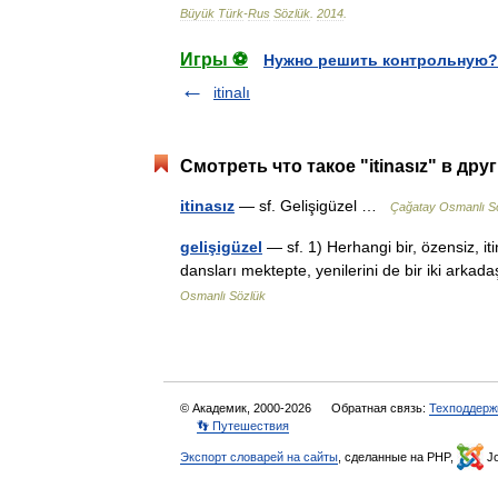
Büyük
Türk
-
Rus
Sözlük
.
2014
.
Игры ⚽
Нужно решить контрольную?
itinalı
Смотреть что такое "itinasız" в дру
itinasız
— sf. Gelişigüzel …
Çağatay Osmanlı S
gelişigüzel
— sf. 1) Herhangi bir, özensiz, it
dansları mektepte, yenilerini de bir iki arkad
Osmanlı Sözlük
© Академик, 2000-2026
Обратная связь:
Техподдерж
👣 Путешествия
Экспорт словарей на сайты
, сделанные на PHP,
Jo