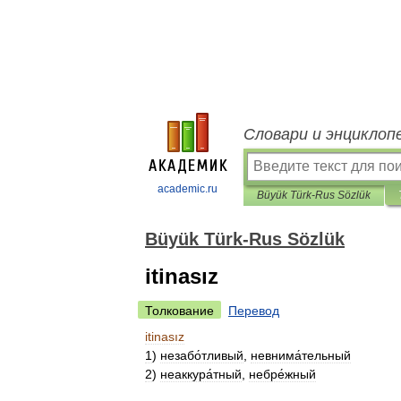
Словари и энциклоп
academic.ru
Büyük Türk-Rus Sözlük
Büyük Türk-Rus Sözlük
itinasız
Толкование
Перевод
itinasız
1
)
незабо́тливый
,
невнима́тельный
2
)
неаккура́тный
,
небре́жный